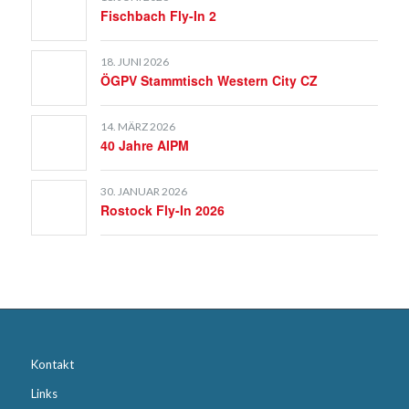
Fischbach Fly-In 2
18. JUNI 2026
ÖGPV Stammtisch Western City CZ
14. MÄRZ 2026
40 Jahre AIPM
30. JANUAR 2026
Rostock Fly-In 2026
Kontakt
Links