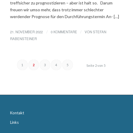
treffsicher zu prognostizieren – aber ist halt so. Darum
freuen wir umso mehr, dass trotz immer schlechter
werdender Prognose für den Durchführungstermin An- […]
21. NOVEMBER 2022
0 KOMMENTARE
VON
STEFAN
/
/
RABENSTEINER
1
2
3
4
5
Seite 2 von 5
Kontakt
Links