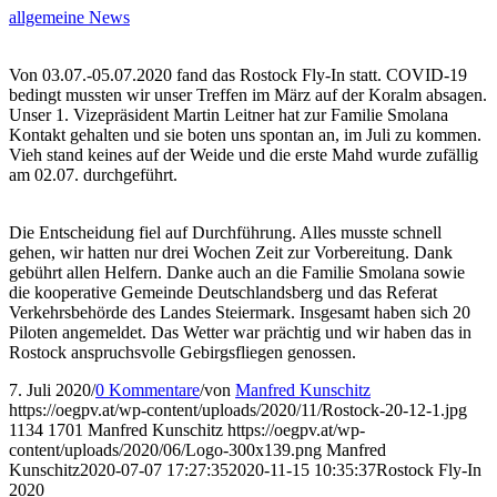
allgemeine News
Von 03.07.-05.07.2020 fand das Rostock Fly-In statt. COVID-19
bedingt mussten wir unser Treffen im März auf der Koralm absagen.
Unser 1. Vizepräsident Martin Leitner hat zur Familie Smolana
Kontakt gehalten und sie boten uns spontan an, im Juli zu kommen.
Vieh stand keines auf der Weide und die erste Mahd wurde zufällig
am 02.07. durchgeführt.
Die Entscheidung fiel auf Durchführung. Alles musste schnell
gehen, wir hatten nur drei Wochen Zeit zur Vorbereitung. Dank
gebührt allen Helfern. Danke auch an die Familie Smolana sowie
die kooperative Gemeinde Deutschlandsberg und das Referat
Verkehrsbehörde des Landes Steiermark. Insgesamt haben sich 20
Piloten angemeldet. Das Wetter war prächtig und wir haben das in
Rostock anspruchsvolle Gebirgsfliegen genossen.
7. Juli 2020
/
0 Kommentare
/
von
Manfred Kunschitz
https://oegpv.at/wp-content/uploads/2020/11/Rostock-20-12-1.jpg
1134
1701
Manfred Kunschitz
https://oegpv.at/wp-
content/uploads/2020/06/Logo-300x139.png
Manfred
Kunschitz
2020-07-07 17:27:35
2020-11-15 10:35:37
Rostock Fly-In
2020