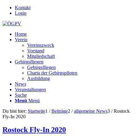
Kontakt
Login
Home
Verein
Vereinszweck
Vorstand
Mitgliedschaft
Gebirgsfliegen
Gebirgsfliegen
Charta der Gebirgspiloten
Ausbildung
News
Veranstaltungen
Suche
Menü
Menü
Du bist hier:
Startseite
1
/
Beiträge
2
/
allgemeine News
3
/
Rostock
Fly-In 2020
Rostock Fly-In 2020